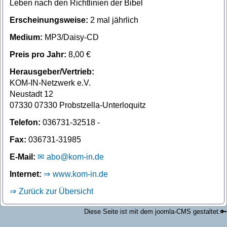
Leben nach den Richtlinien der Bibel
Erscheinungsweise:
2 mal jährlich
Medium:
MP3/Daisy-CD
Preis pro Jahr:
8,00 €
Herausgeber/Vertrieb:
KOM-IN-Netzwerk e.V.
Neustadt 12
07330 07330 Probstzella-Unterloquitz
Telefon:
036731-32518 -
Fax:
036731-31985
E-Mail:
abo@kom-in.de
Internet:
www.kom-in.de
Zurück zur Übersicht
Diese Seite ist mit dem joomla-CMS gestaltet.
🔑