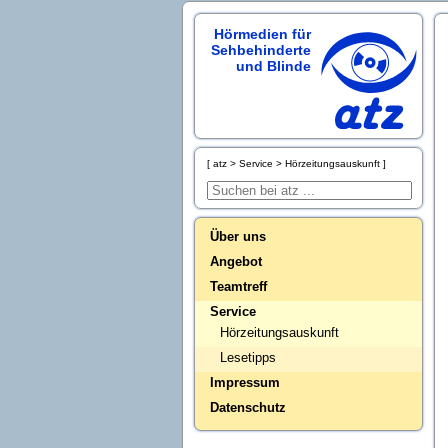
Hörmedien für
Sehbehinderte
und Blinde
atz
Service
Hörzeitungsauskunft
Über uns
Angebot
Teamtreff
Service
Hörzeitungsauskunft
Lesetipps
Impressum
Datenschutz