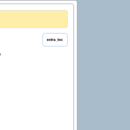
extra_toc
n