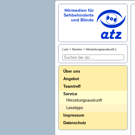
Hörmedien für
Sehbehinderte
und Blinde
atz
Service
Hörzeitungsauskunft
Über uns
Angebot
Teamtreff
Service
Hörzeitungsauskunft
Lesetipps
Impressum
Datenschutz